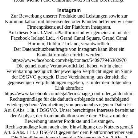
Instagram
Zur Bewerbung unserer Produkte und Leistungen sowie zur
Kommunikation mit Interessenten oder Kunden betreiben wir eine
Firmenpräsenz auf der Plattform Instagram.
Auf dieser Social-Media-Plattform sind wir gemeinsam mit der
Facebook Ireland Ltd., 4 Grand Canal Square, Grand Canal
Harbour, Dublin 2 Ireland, verantwortlich.
Der Datenschutzbeauftragte von Instagram kann über ein
Kontaktformular erreicht werden:
https://www.facebook.com/help/contact/540977946302970
Die gemeinsame Verantwortlichkeit haben wir in einer
Vereinbarung bezüglich der jeweiligen Verpflichtungen im Sinne
der DSGVO geregelt. Diese Vereinbarung, aus der sich die
gegenseitigen Verpflichtungen ergeben, ist unter dem folgenden
Link abrufbar:
https://www.facebook.com/legal/terms/page_controller_addendum
Rechtsgrundlage für die dadurch erfolgende und nachfolgend
wiedergegebene Verarbeitung von personenbezogenen Daten ist
Art. 6 Abs. 1 lit. f DSGVO. Unser berechtigtes Interesse besteht an
der Analyse, der Kommunikation sowie dem Absatz und der
Bewerbung unserer Produkte und Leistungen.
Rechtsgrundlage kann auch eine Einwilligung des Nutzers gemäß
Art. 6 Abs. 1 lit. a DSGVO gegenüber dem Plattformbetreiber sein.
Die Einwilligung hierzu kann der Nutzer nach Art. 7 Abs. 3